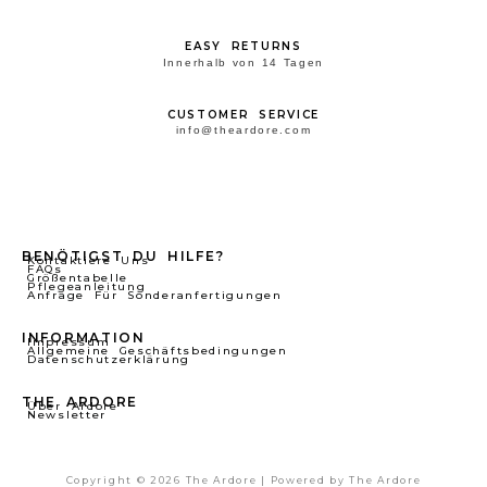
EASY RETURNS
Innerhalb von 14 Tagen
CUSTOMER SERVICE
info@theardore.com
BENÖTIGST DU HILFE?
Kontaktiere Uns
FAQs
Größentabelle
Pflegeanleitung
Anfrage Für Sonderanfertigungen
INFORMATION
Impressum
Allgemeine Geschäftsbedingungen
Datenschutzerklärung
THE ARDORE
Über Ardore
Newsletter
Copyright © 2026 The Ardore | Powered by The Ardore