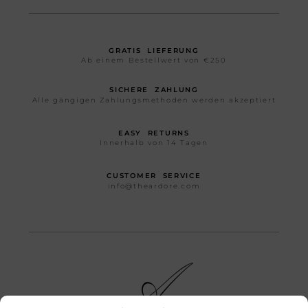
GRATIS LIEFERUNG
Ab einem Bestellwert von €250
SICHERE ZAHLUNG
Alle gängigen Zahlungsmethoden werden akzeptiert
EASY RETURNS
Innerhalb von 14 Tagen
CUSTOMER SERVICE
info@theardore.com