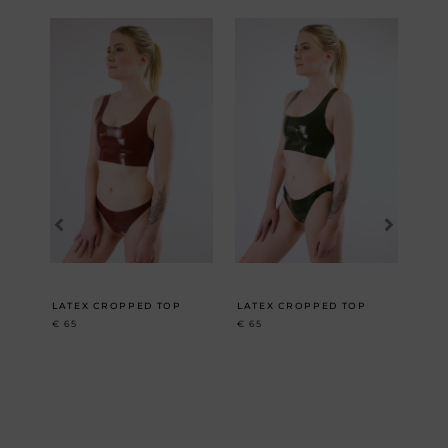
LATEX CROPPED TOP
LATEX CROPPED TOP
KLA
€
65
€
65
KLE
€
13