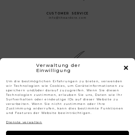
CUSTOMER SERVICE
info@theardore.com
Verwaltung der
Einwilligung
Um die bestmöglichen Erfahrungen zu bieten, verwenden
wir Technologien wie Cookies, um Geräteinformationen zu
BENÖTIGST DU HILFE?
Kontaktiere Uns
FAQs
speichern und/oder darauf zuzugreifen. Wenn Sie diesen
Größentabelle
Pflegeanleitung
Technologien zustimmen, erlauben Sie uns, Daten wie Ihr
Anfrage Für Sonderanfertigungen
Surfverhalten oder eindeutige IDs auf dieser Website zu
verarbeiten. Wenn Sie nicht zustimmen oder Ihre
Zustimmung widerrufen, kann dies bestimmte Funktionen
INFORMATION
Impressum
Allgemeine Geschäftsbedingungen
und Features der Website beeinträchtigen.
Datenschutzerklärung
Dienste verwalten
THE ARDORE
Über Ardore
Newsletter