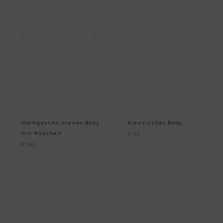
Hochgeschnittener Body
Klassischer Body
mit Rüschen
€
95
€
165