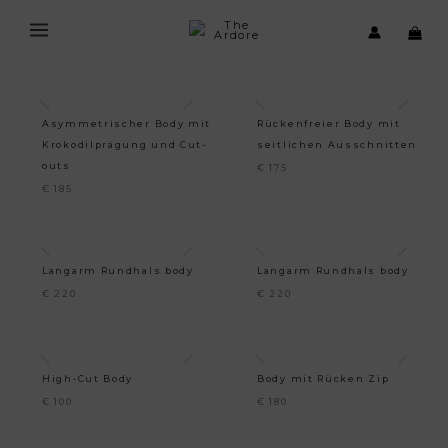
Zum
Inhalt
springen
Asymmetrischer Body mit
Rückenfreier Body mit
Krokodilprägung und Cut-
seitlichen Ausschnitten
outs
€
175
€
185
Langarm Rundhals body
Langarm Rundhals body
€
220
€
220
High-Cut Body
Body mit Rücken Zip
€
100
€
180