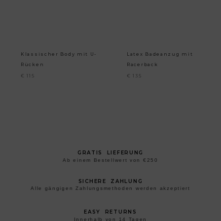
Klassischer Body mit U-
Latex Badeanzug mit
Rücken
Racerback
€
115
€
135
GRATIS LIEFERUNG
Ab einem Bestellwert von €250
SICHERE ZAHLUNG
Alle gängigen Zahlungsmethoden werden akzeptiert
EASY RETURNS
Innerhalb von 14 Tagen