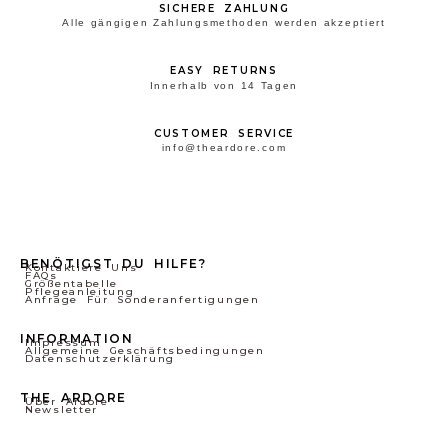
SICHERE ZAHLUNG
Alle gängigen Zahlungsmethoden werden akzeptiert
EASY RETURNS
Innerhalb von 14 Tagen
CUSTOMER SERVICE
info@theardore.com
BENÖTIGST DU HILFE?
Kontaktiere Uns
FAQs
Größentabelle
Pflegeanleitung
Anfrage Für Sonderanfertigungen
INFORMATION
Impressum
Allgemeine Geschäftsbedingungen
Datenschutzerklärung
THE ARDORE
Über Ardore
Newsletter