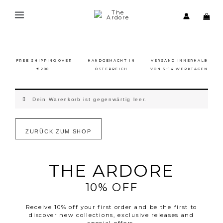
Zum
Inhalt
springen
FREE SHIPPING OVER
HANDGEMACHT IN
VERSAND INNERHALB
€200
ÖSTERREICH
VON 5–14 WERKTAGEN
Dein Warenkorb ist gegenwärtig leer.
ZURÜCK ZUM SHOP
THE ARDORE
10% OFF
Receive 10% off your first order and be the first to
discover new collections, exclusive releases and