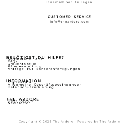
Innerhalb von 14 Tagen
CUSTOMER SERVICE
info@theardore.com
BENÖTIGST DU HILFE?
Kontaktiere Uns
FAQs
Größentabelle
Pflegeanleitung
Anfrage Für Sonderanfertigungen
INFORMATION
Impressum
Allgemeine Geschäftsbedingungen
Datenschutzerklärung
THE ARDORE
Über Ardore
Newsletter
Copyright © 2026 The Ardore | Powered by The Ardore