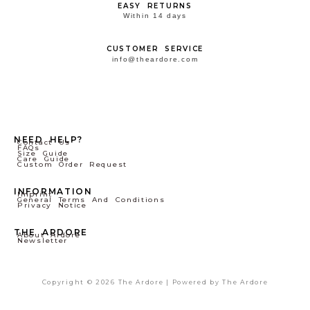
EASY RETURNS
Within 14 days
CUSTOMER SERVICE
info@theardore.com
NEED HELP?
Contact Us
FAQs
Size Guide
Care Guide
Custom Order Request
INFORMATION
Imprint
General Terms And Conditions
Privacy Notice
THE ARDORE
About Ardore
Newsletter
Copyright © 2026 The Ardore | Powered by The Ardore